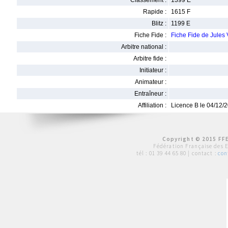
Classement :
1399 E
Rapide :
1615 F
Blitz :
1199 E
Fiche Fide :
Fiche Fide de Jules
Arbitre national :
Arbitre fide :
Initiateur :
Animateur :
Entraîneur :
Affiliation :
Licence B le 04/12/
Copyright © 2015 FFE
Fédération Française des 
tél :
01 39 44 65 80
| contact :
con