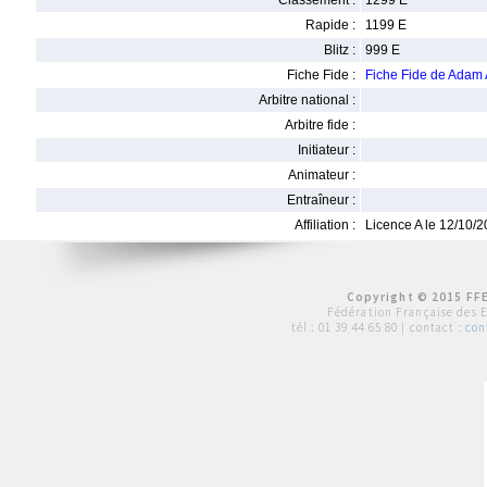
Classement :
1299 E
Rapide :
1199 E
Blitz :
999 E
Fiche Fide :
Fiche Fide de Ada
Arbitre national :
Arbitre fide :
Initiateur :
Animateur :
Entraîneur :
Affiliation :
Licence A le 12/10/
Copyright © 2015 FFE
Fédération Française des 
tél :
01 39 44 65 80
| contact :
con