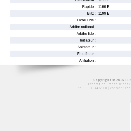
Classement :
1399 E
Rapide :
1199 E
Blitz :
1199 E
Fiche Fide :
Arbitre national :
Arbitre fide :
Initiateur :
Animateur :
Entraîneur :
Affiliation :
Copyright © 2015 FFE
Fédération Française des 
tél :
01 39 44 65 80
| contact :
con