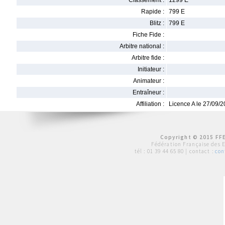
Classement :
1299 E
Rapide :
799 E
Blitz :
799 E
Fiche Fide :
Arbitre national :
Arbitre fide :
Initiateur :
Animateur :
Entraîneur :
Affiliation :
Licence A le 27/09/
Copyright © 2015 FFE
Fédération Française des 
tél :
01 39 44 65 80
| contact :
con