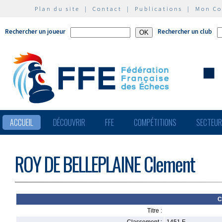
Plan du site
|
Contact
|
Publications
|
Mon C
Rechercher un joueur
Rechercher un club
ACCUEIL
DÉCOUVRIR
FFE
COMPÉTITIONS
SECTEU
ROY DE BELLEPLAINE Clement
C
Titre :