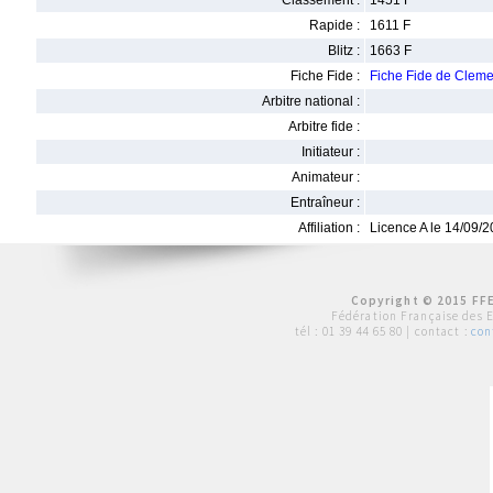
Classement :
1451 F
Rapide :
1611 F
Blitz :
1663 F
Fiche Fide :
Fiche Fide de Cle
Arbitre national :
Arbitre fide :
Initiateur :
Animateur :
Entraîneur :
Affiliation :
Licence A le 14/09/
Copyright © 2015 FFE
Fédération Française des 
tél :
01 39 44 65 80
| contact :
con