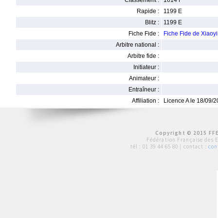
Classement :
1614 F
Rapide :
1199 E
Blitz :
1199 E
Fiche Fide :
Fiche Fide de Xiao
Arbitre national :
Arbitre fide :
Initiateur :
Animateur :
Entraîneur :
Affiliation :
Licence A le 18/09/
Copyright © 2015 FFE
Fédération Française des 
tél :
01 39 44 65 80
| contact :
con