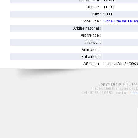
Classement :
1299 E
Rapide :
1199 E
Blitz :
999 E
Fiche Fide :
Fiche Fide de Kelia
Arbitre national :
Arbitre fide :
Initiateur :
Animateur :
Entraîneur :
Affiliation :
Licence A le 24/09/
Copyright © 2015 FFE
Fédération Française des 
tél :
01 39 44 65 80
| contact :
con