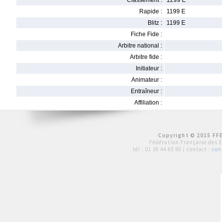
Classement :
1299 E
Rapide :
1199 E
Blitz :
1199 E
Fiche Fide :
Arbitre national :
Arbitre fide :
Initiateur :
Animateur :
Entraîneur :
Affiliation :
Copyright © 2015 FFE
Fédération Française des 
tél :
01 39 44 65 80
| contact :
con