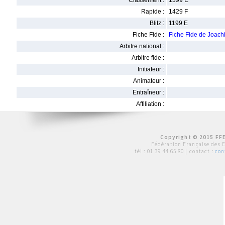
Classement :
1399 E
Rapide :
1429 F
Blitz :
1199 E
Fiche Fide :
Fiche Fide de Joac
Arbitre national :
Arbitre fide :
Initiateur :
Animateur :
Entraîneur :
Affiliation :
Copyright © 2015 FFE
Fédération Française des 
tél :
01 39 44 65 80
| contact :
con