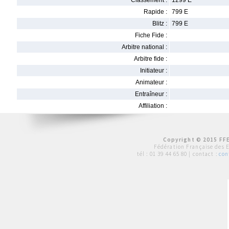
Classement :
1299 E
Rapide :
799 E
Blitz :
799 E
Fiche Fide :
Arbitre national :
Arbitre fide :
Initiateur :
Animateur :
Entraîneur :
Affiliation :
Copyright © 2015 FFE
Fédération Française des 
tél :
01 39 44 65 80
| contact :
con