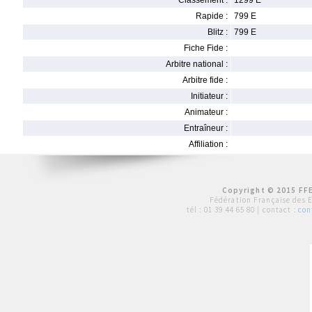
Classement :
1299 E
Rapide :
799 E
Blitz :
799 E
Fiche Fide :
Arbitre national :
Arbitre fide :
Initiateur :
Animateur :
Entraîneur :
Affiliation :
Copyright © 2015 FFE
Fédération Française des 
tél :
01 39 44 65 80
| contact :
con