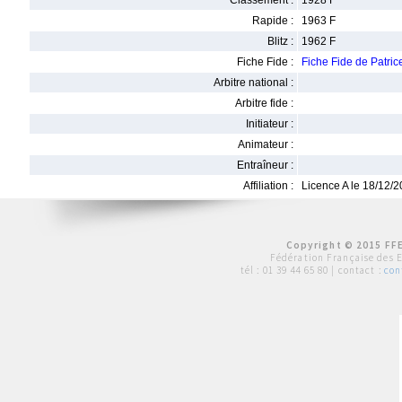
Classement :
1928 F
Rapide :
1963 F
Blitz :
1962 F
Fiche Fide :
Fiche Fide de Patr
Arbitre national :
Arbitre fide :
Initiateur :
Animateur :
Entraîneur :
Affiliation :
Licence A le 18/12/
Copyright © 2015 FFE
Fédération Française des 
tél :
01 39 44 65 80
| contact :
con