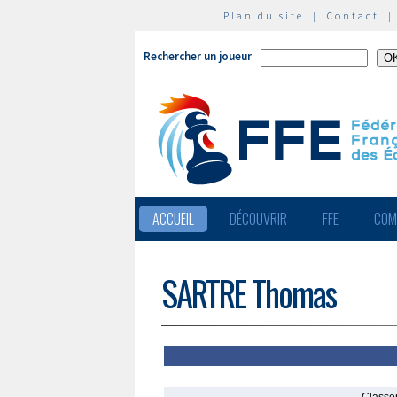
Plan du site
|
Contact
Rechercher un joueur
ACCUEIL
DÉCOUVRIR
FFE
COM
SARTRE Thomas