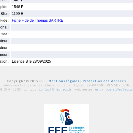
ment :
1467 F
pide :
1548 F
Blitz :
1199 E
Fide :
Fiche Fide de Thomas SARTRE
ional :
 fide :
iateur :
teur :
neur :
iation :
Licence B le 28/09/2025
Copyright © 2015 FFE |
Mentions légales
|
Protection des données
Fédération Française des Echecs |
6 rue de l'Eglise | 92600 ASNIERES SUR SEINE
01 39 44 65 80
| contact :
contact@ffechecs.fr
| webmestre :
erick.mouret@echecs.as