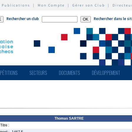
|
Publications
|
Mon Compte
|
Gérer son Club
|
Directeu
Rechercher un club
Rechercher dans le si
PÉTITIONS
SECTEURS
DOCUMENTS
DÉVELOPPEMENT
Thomas SARTRE
Titre :