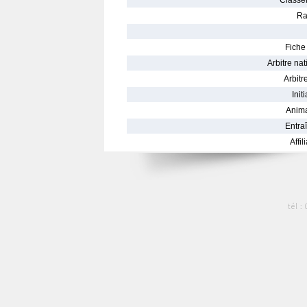
Classe
Ra
Fiche 
Arbitre nat
Arbitre
Init
Anima
Entraî
Affil
tél :