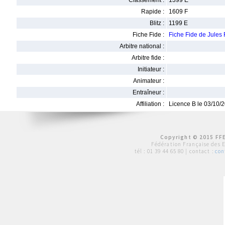
Classement :
1399 E
Rapide :
1609 F
Blitz :
1199 E
Fiche Fide :
Fiche Fide de Jule
Arbitre national :
Arbitre fide :
Initiateur :
Animateur :
Entraîneur :
Affiliation :
Licence B le 03/10/
Copyright © 2015 FFE
Fédération Française des 
tél :
01 39 44 65 80
| contact :
con