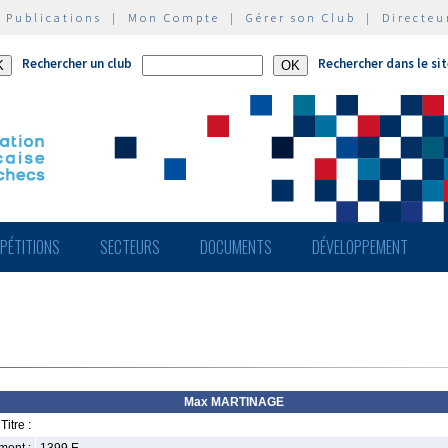
|
Publications
|
Mon Compte
|
Gérer son Club
|
Directeu
Rechercher un club
Rechercher dans le si
PÉTITIONS
SECTEURS
DOCUMENTS
DÉVELOPPEMENT
Max MARTINAGE
Titre :