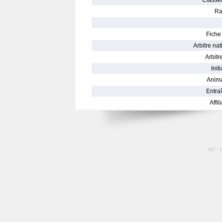
Classe
Ra
Fiche 
Arbitre nat
Arbitre
Init
Anima
Entraî
Affil
tél :