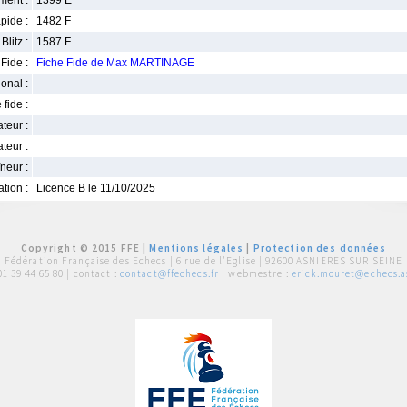
ment :
1399 E
pide :
1482 F
Blitz :
1587 F
Fide :
Fiche Fide de Max MARTINAGE
ional :
 fide :
iateur :
teur :
neur :
iation :
Licence B le 11/10/2025
Copyright © 2015 FFE |
Mentions légales
|
Protection des données
Fédération Française des Echecs |
6 rue de l'Eglise | 92600 ASNIERES SUR SEINE
01 39 44 65 80
| contact :
contact@ffechecs.fr
| webmestre :
erick.mouret@echecs.as