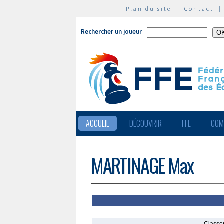
Plan du site
|
Contact
Rechercher un joueur
ACCUEIL
DÉCOUVRIR
FFE
COM
MARTINAGE Max