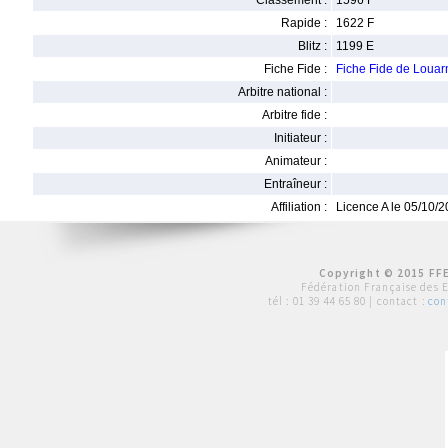
Classement :
1596 F
Rapide :
1622 F
Blitz :
1199 E
Fiche Fide :
Fiche Fide de Loua
Arbitre national :
Arbitre fide :
Initiateur :
Animateur :
Entraîneur :
Affiliation :
Licence A le 05/10/
Copyright © 2015 FFE
Fédération Française des 
tél :
01 39 44 65 80
| contact :
con