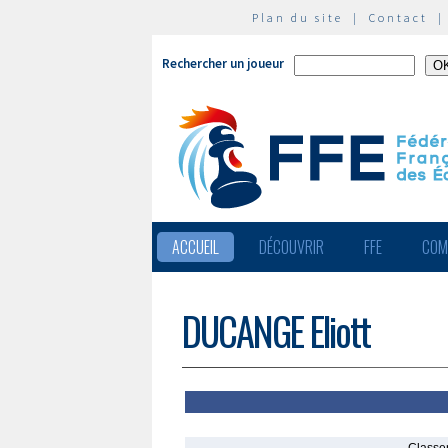
Plan du site
|
Contact
Rechercher un joueur
ACCUEIL
DÉCOUVRIR
FFE
COM
DUCANGE Eliott