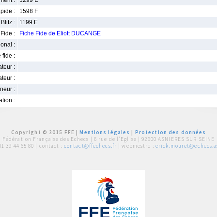
ment :
1299 E
pide :
1598 F
Blitz :
1199 E
Fide :
Fiche Fide de Eliott DUCANGE
ional :
 fide :
iateur :
teur :
neur :
iation :
Copyright © 2015 FFE |
Mentions légales
|
Protection des données
Fédération Française des Echecs |
6 rue de l'Eglise | 92600 ASNIERES SUR SEINE
01 39 44 65 80
| contact :
contact@ffechecs.fr
| webmestre :
erick.mouret@echecs.as