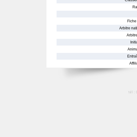
Classe
Ra
Fiche 
Arbitre nat
Arbitre
Init
Anima
Entraî
Affil
tél :