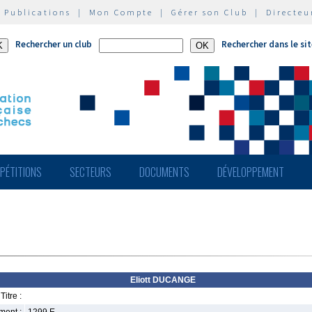
|
Publications
|
Mon Compte
|
Gérer son Club
|
Directeu
Rechercher un club
Rechercher dans le si
PÉTITIONS
SECTEURS
DOCUMENTS
DÉVELOPPEMENT
Eliott DUCANGE
Titre :