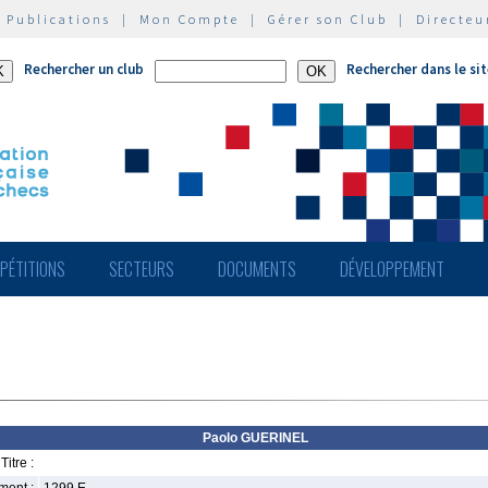
|
Publications
|
Mon Compte
|
Gérer son Club
|
Directeu
Rechercher un club
Rechercher dans le si
PÉTITIONS
SECTEURS
DOCUMENTS
DÉVELOPPEMENT
Paolo GUERINEL
Titre :