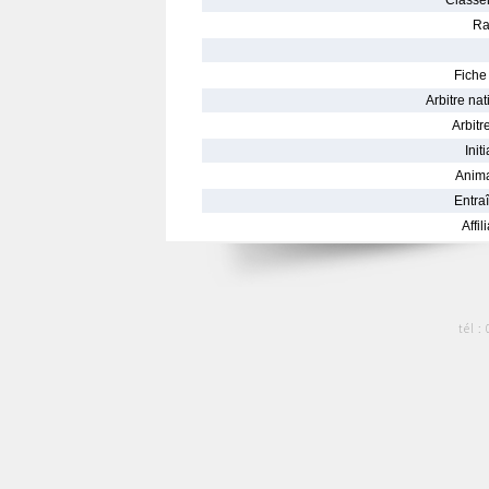
Classe
Ra
Fiche 
Arbitre nat
Arbitre
Init
Anima
Entraî
Affil
tél :