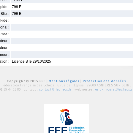
ment :
1299 E
pide :
799 E
Blitz :
799 E
Fide :
ional :
 fide :
iateur :
teur :
neur :
iation :
Licence B le 29/10/2025
Copyright © 2015 FFE |
Mentions légales
|
Protection des données
Fédération Française des Echecs |
6 rue de l'Eglise | 92600 ASNIERES SUR SEINE
01 39 44 65 80
| contact :
contact@ffechecs.fr
| webmestre :
erick.mouret@echecs.as