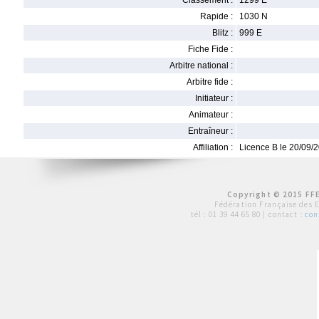
Classement :
1299 E
Rapide :
1030 N
Blitz :
999 E
Fiche Fide :
Arbitre national :
Arbitre fide :
Initiateur :
Animateur :
Entraîneur :
Affiliation :
Licence B le 20/09/
Copyright © 2015 FFE
Fédération Française des 
tél :
01 39 44 65 80
| contact :
con