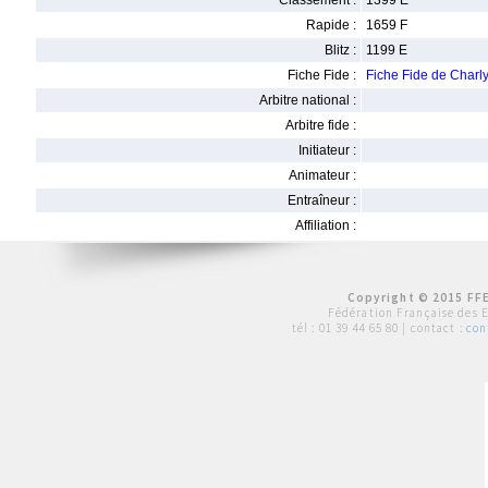
Classement :
1399 E
Rapide :
1659 F
Blitz :
1199 E
Fiche Fide :
Fiche Fide de Cha
Arbitre national :
Arbitre fide :
Initiateur :
Animateur :
Entraîneur :
Affiliation :
Copyright © 2015 FFE
Fédération Française des 
tél :
01 39 44 65 80
| contact :
con