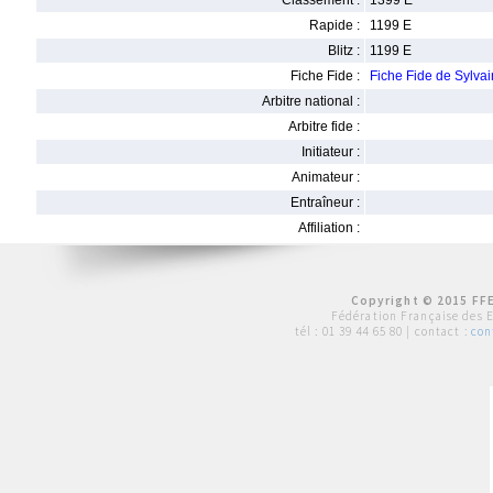
Classement :
1399 E
Rapide :
1199 E
Blitz :
1199 E
Fiche Fide :
Fiche Fide de Sylv
Arbitre national :
Arbitre fide :
Initiateur :
Animateur :
Entraîneur :
Affiliation :
Copyright © 2015 FFE
Fédération Française des 
tél :
01 39 44 65 80
| contact :
con