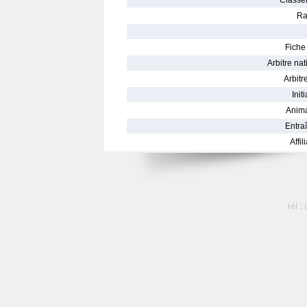
Classe
Ra
Fiche 
Arbitre nat
Arbitre
Init
Anima
Entraî
Affil
tél :