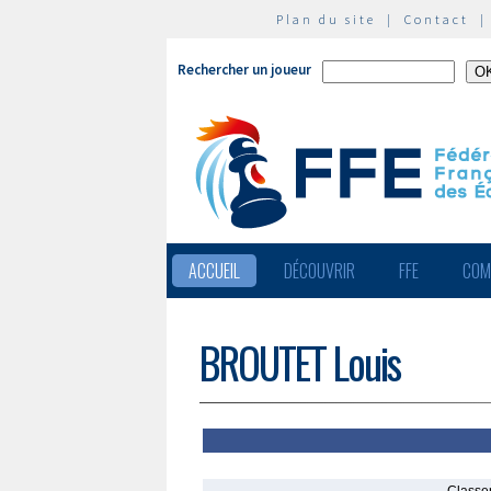
Plan du site
|
Contact
Rechercher un joueur
ACCUEIL
DÉCOUVRIR
FFE
COM
BROUTET Louis