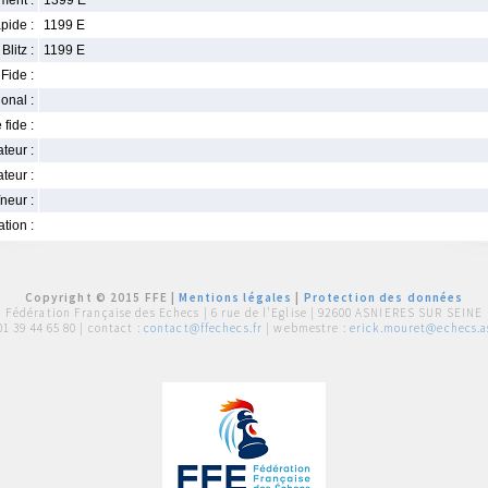
ment :
1399 E
pide :
1199 E
Blitz :
1199 E
Fide :
ional :
 fide :
iateur :
teur :
neur :
iation :
Copyright © 2015 FFE |
Mentions légales
|
Protection des données
Fédération Française des Echecs |
6 rue de l'Eglise | 92600 ASNIERES SUR SEINE
01 39 44 65 80
| contact :
contact@ffechecs.fr
| webmestre :
erick.mouret@echecs.as