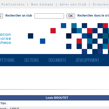
|
Publications
|
Mon Compte
|
Gérer son Club
|
Directeu
Rechercher un club
Rechercher dans le si
PÉTITIONS
SECTEURS
DOCUMENTS
DÉVELOPPEMENT
Louis BROUTET
Titre :