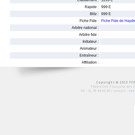
Classement :
1299 E
Rapide :
999 E
Blitz :
999 E
Fiche Fide :
Fiche Fide de Ha
Arbitre national :
Arbitre fide :
Initiateur :
Animateur :
Entraîneur :
Affiliation :
Copyright © 2015 FFE
Fédération Française des 
tél :
01 39 44 65 80
| contact :
con