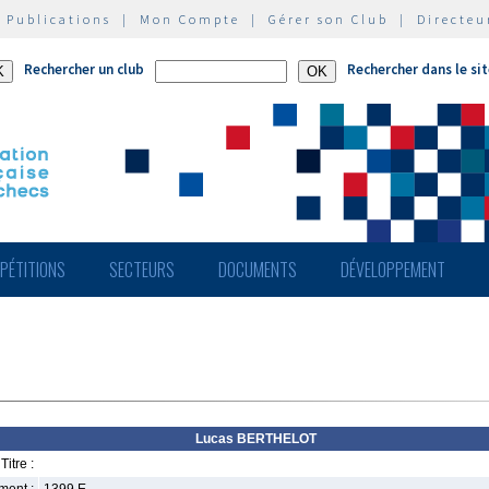
|
Publications
|
Mon Compte
|
Gérer son Club
|
Directeu
Rechercher un club
Rechercher dans le si
PÉTITIONS
SECTEURS
DOCUMENTS
DÉVELOPPEMENT
Lucas BERTHELOT
Titre :