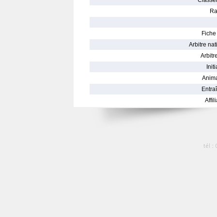
Classe
Ra
Fiche 
Arbitre nat
Arbitre
Init
Anima
Entraî
Affil
tél :