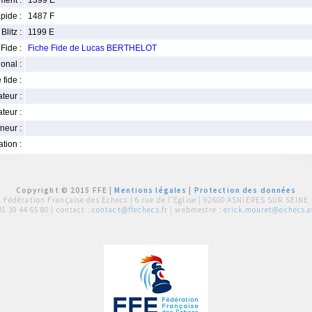
ment :
1399 E
pide :
1487 F
Blitz :
1199 E
Fide :
Fiche Fide de Lucas BERTHELOT
ional :
 fide :
iateur :
teur :
neur :
iation :
Copyright © 2015 FFE |
Mentions légales
|
Protection des données
Fédération Française des Echecs |
6 rue de l'Eglise | 92600 ASNIERES SUR SEINE
01 39 44 65 80
| contact :
contact@ffechecs.fr
| webmestre :
erick.mouret@echecs.as