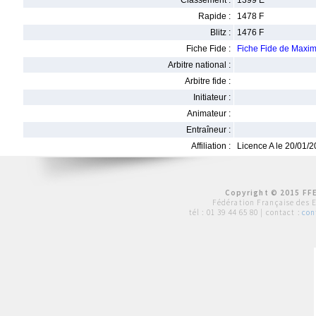
Classement :
1399 E
Rapide :
1478 F
Blitz :
1476 F
Fiche Fide :
Fiche Fide de Maxi
Arbitre national :
Arbitre fide :
Initiateur :
Animateur :
Entraîneur :
Affiliation :
Licence A le 20/01/
Copyright © 2015 FFE
Fédération Française des 
tél :
01 39 44 65 80
| contact :
con