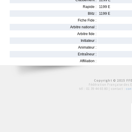
Classement :
1299 E
Rapide :
1199 E
Blitz :
1199 E
Fiche Fide :
Arbitre national :
Arbitre fide :
Initiateur :
Animateur :
Entraîneur :
Affiliation :
Copyright © 2015 FFE
Fédération Française des 
tél :
01 39 44 65 80
| contact :
con