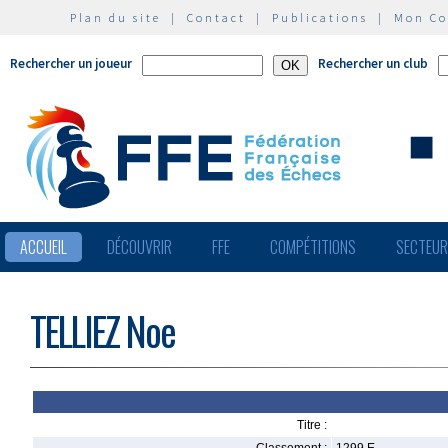
Plan du site
|
Contact
|
Publications
|
Mon C
Rechercher un joueur
Rechercher un club
ACCUEIL
DÉCOUVRIR
FFE
COMPÉTITIONS
SECTEU
TELLIEZ Noe
Titre :