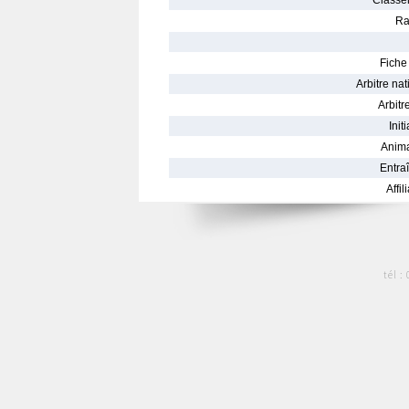
Classe
Ra
Fiche 
Arbitre nat
Arbitre
Init
Anima
Entraî
Affil
tél :