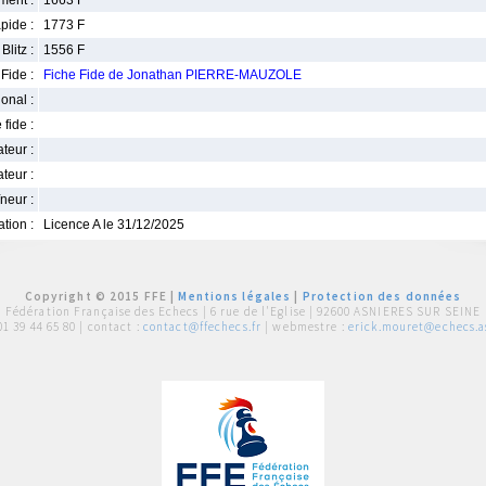
ment :
1663 F
pide :
1773 F
Blitz :
1556 F
Fide :
Fiche Fide de Jonathan PIERRE-MAUZOLE
ional :
 fide :
iateur :
teur :
neur :
iation :
Licence A le 31/12/2025
Copyright © 2015 FFE |
Mentions légales
|
Protection des données
Fédération Française des Echecs |
6 rue de l'Eglise | 92600 ASNIERES SUR SEINE
01 39 44 65 80
| contact :
contact@ffechecs.fr
| webmestre :
erick.mouret@echecs.as