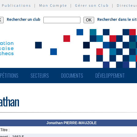
|
Publications
|
Mon Compte
|
Gérer son Club
|
Directeu
Rechercher un club
Rechercher dans le si
PÉTITIONS
SECTEURS
DOCUMENTS
DÉVELOPPEMENT
athan
Jonathan PIERRE-MAUZOLE
Titre :