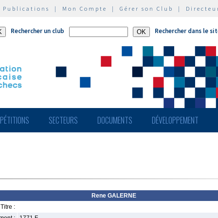
|
Publications
|
Mon Compte
|
Gérer son Club
|
Directeu
Rechercher un club
Rechercher dans le si
PÉTITIONS
SECTEURS
DOCUMENTS
DÉVELOPPEMENT
Rene GALERNE
Titre :