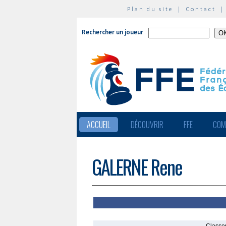
Plan du site
|
Contact
Rechercher un joueur
ACCUEIL
DÉCOUVRIR
FFE
COM
GALERNE Rene