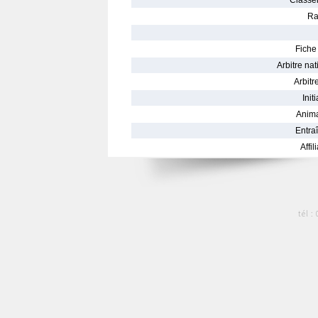
Classe
Ra
Fiche 
Arbitre nat
Arbitre
Init
Anima
Entraî
Affil
tél :