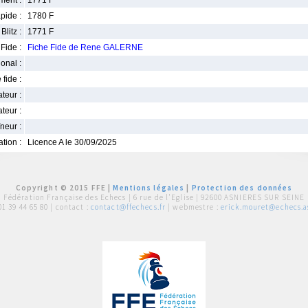
ment :
1771 F
pide :
1780 F
Blitz :
1771 F
Fide :
Fiche Fide de Rene GALERNE
ional :
 fide :
iateur :
teur :
neur :
iation :
Licence A le 30/09/2025
Copyright © 2015 FFE |
Mentions légales
|
Protection des données
Fédération Française des Echecs |
6 rue de l'Eglise | 92600 ASNIERES SUR SEINE
01 39 44 65 80
| contact :
contact@ffechecs.fr
| webmestre :
erick.mouret@echecs.as