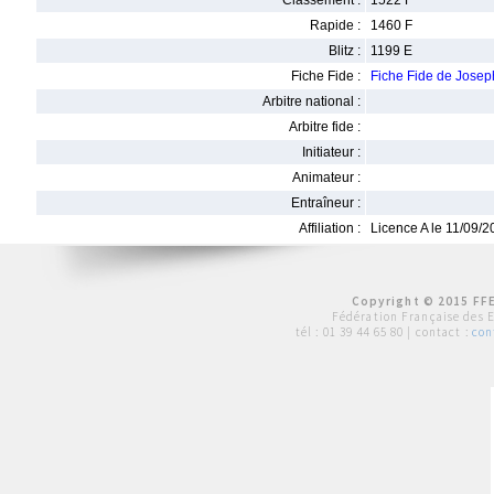
Classement :
1522 F
Rapide :
1460 F
Blitz :
1199 E
Fiche Fide :
Fiche Fide de Jos
Arbitre national :
Arbitre fide :
Initiateur :
Animateur :
Entraîneur :
Affiliation :
Licence A le 11/09/
Copyright © 2015 FFE
Fédération Française des 
tél :
01 39 44 65 80
| contact :
con