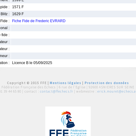
ment :
1399 E
pide :
1571 F
Blitz :
1629 F
Fide :
Fiche Fide de Frederic EVRARD
ional :
 fide :
iateur :
teur :
neur :
iation :
Licence B le 05/09/2025
Copyright © 2015 FFE |
Mentions légales
|
Protection des données
Fédération Française des Echecs |
6 rue de l'Eglise | 92600 ASNIERES SUR SEINE
01 39 44 65 80
| contact :
contact@ffechecs.fr
| webmestre :
erick.mouret@echecs.as