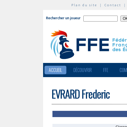
Plan du site
|
Contact
Rechercher un joueur
ACCUEIL
DÉCOUVRIR
FFE
COM
EVRARD Frederic