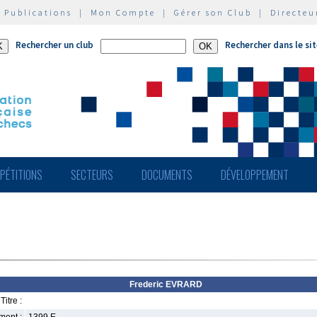
|
Publications
|
Mon Compte
|
Gérer son Club
|
Directeu
Rechercher un club
Rechercher dans le si
PÉTITIONS
SECTEURS
DOCUMENTS
DÉVELOPPEMENT
Frederic EVRARD
Titre :