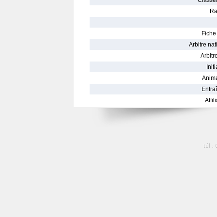
Classe
Ra
Fiche 
Arbitre nat
Arbitre
Init
Anima
Entraî
Affil
tél :