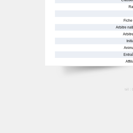
Classe
Ra
Fiche 
Arbitre nat
Arbitre
Init
Anima
Entraî
Affil
tél :