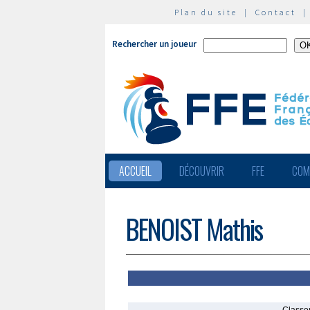
Plan du site
|
Contact
Rechercher un joueur
ACCUEIL
DÉCOUVRIR
FFE
COM
BENOIST Mathis