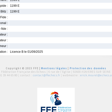
ment :
1399 E
pide :
1199 E
Blitz :
1199 E
Fide :
ional :
 fide :
iateur :
teur :
neur :
iation :
Licence B le 01/09/2025
Copyright © 2015 FFE |
Mentions légales
|
Protection des données
Fédération Française des Echecs |
6 rue de l'Eglise | 92600 ASNIERES SUR SEINE
01 39 44 65 80
| contact :
contact@ffechecs.fr
| webmestre :
erick.mouret@echecs.as