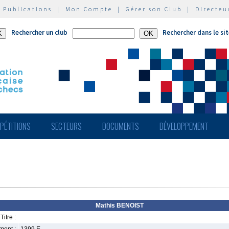
|
Publications
|
Mon Compte
|
Gérer son Club
|
Directeu
Rechercher un club
Rechercher dans le si
PÉTITIONS
SECTEURS
DOCUMENTS
DÉVELOPPEMENT
Mathis BENOIST
Titre :