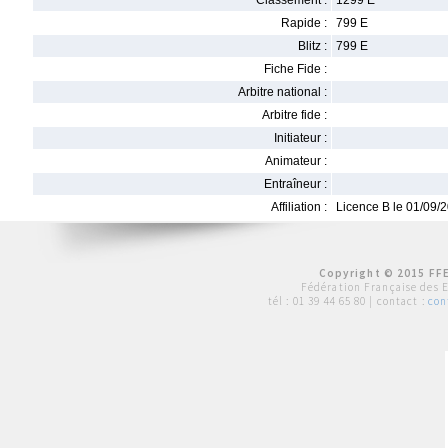
Classement :
1299 E
Rapide :
799 E
Blitz :
799 E
Fiche Fide :
Arbitre national :
Arbitre fide :
Initiateur :
Animateur :
Entraîneur :
Affiliation :
Licence B le 01/09/
Copyright © 2015 FFE
Fédération Française des 
tél :
01 39 44 65 80
| contact :
con