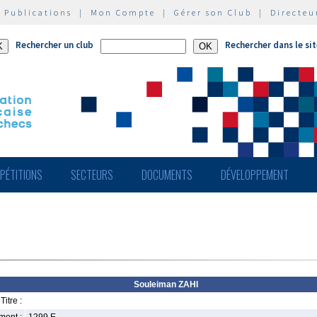
|
Publications
|
Mon Compte
|
Gérer son Club
|
Directeu
Rechercher un club
Rechercher dans le si
PÉTITIONS
SECTEURS
DOCUMENTS
DÉVELOPPEMENT
Souleiman ZAHI
Titre :