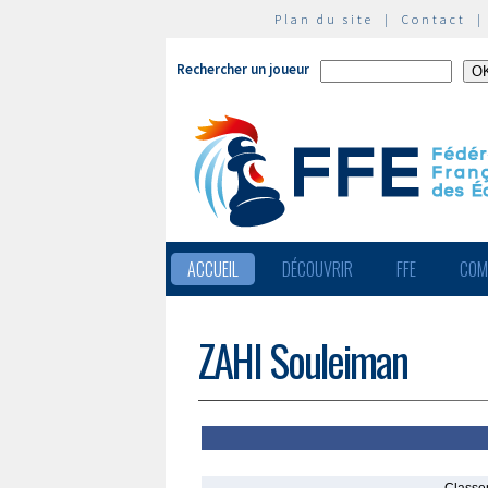
Plan du site
|
Contact
Rechercher un joueur
ACCUEIL
DÉCOUVRIR
FFE
COM
ZAHI Souleiman