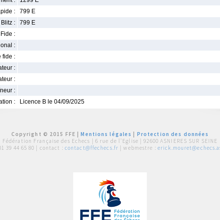
ment :
1299 E
pide :
799 E
Blitz :
799 E
Fide :
ional :
 fide :
iateur :
teur :
neur :
iation :
Licence B le 04/09/2025
Copyright © 2015 FFE |
Mentions légales
|
Protection des données
Fédération Française des Echecs |
6 rue de l'Eglise | 92600 ASNIERES SUR SEINE
01 39 44 65 80
| contact :
contact@ffechecs.fr
| webmestre :
erick.mouret@echecs.as