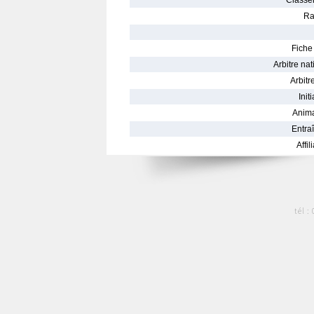
Classe
Ra
Fiche 
Arbitre nat
Arbitre
Init
Anima
Entraî
Affil
tél :