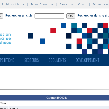
|
Publications
|
Mon Compte
|
Gérer son Club
|
Directeu
Rechercher un club
Rechercher dans le si
PÉTITIONS
SECTEURS
DOCUMENTS
DÉVELOPPEMENT
Gaetan BOIDIN
Titre :