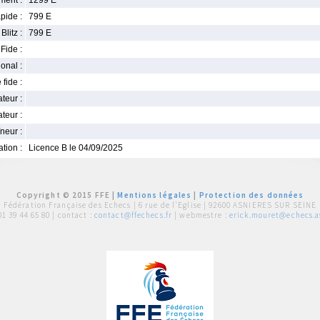
ment :
1299 E
pide :
799 E
Blitz :
799 E
Fide :
ional :
 fide :
iateur :
teur :
neur :
iation :
Licence B le 04/09/2025
Copyright © 2015 FFE |
Mentions légales
|
Protection des données
Fédération Française des Echecs |
6 rue de l'Eglise | 92600 ASNIERES SUR SEINE
01 39 44 65 80
| contact :
contact@ffechecs.fr
| webmestre :
erick.mouret@echecs.as