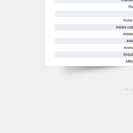
Classe
Ra
Fiche 
Arbitre nat
Arbitre
Init
Anima
Entraî
Affil
tél :