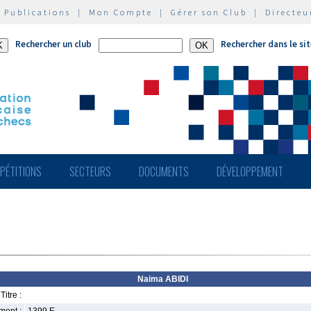
|
Publications
|
Mon Compte
|
Gérer son Club
|
Directeu
Rechercher un club
Rechercher dans le si
PÉTITIONS
SECTEURS
DOCUMENTS
DÉVELOPPEMENT
Naima ABIDI
Titre :