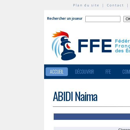
Plan du site
|
Contact
Rechercher un joueur
ACCUEIL
DÉCOUVRIR
FFE
COM
ABIDI Naima