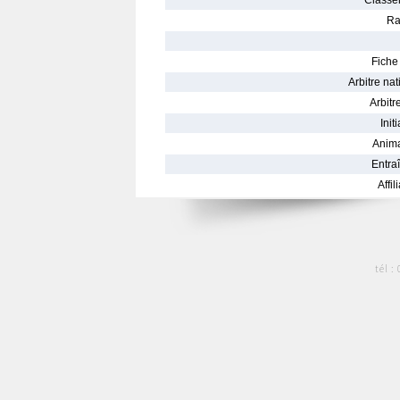
Classe
Ra
Fiche 
Arbitre nat
Arbitre
Init
Anima
Entraî
Affil
tél :