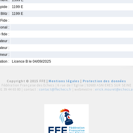
ment :
1399 E
pide :
1199 E
Blitz :
1199 E
Fide :
ional :
 fide :
iateur :
teur :
neur :
iation :
Licence B le 04/09/2025
Copyright © 2015 FFE |
Mentions légales
|
Protection des données
Fédération Française des Echecs |
6 rue de l'Eglise | 92600 ASNIERES SUR SEINE
01 39 44 65 80
| contact :
contact@ffechecs.fr
| webmestre :
erick.mouret@echecs.as