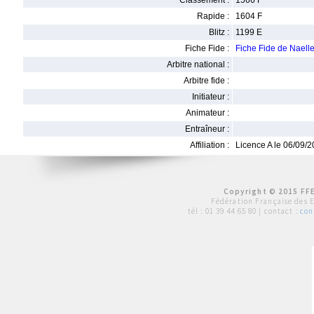
Classement :
1566 F
Rapide :
1604 F
Blitz :
1199 E
Fiche Fide :
Fiche Fide de Nael
Arbitre national :
Arbitre fide :
Initiateur :
Animateur :
Entraîneur :
Affiliation :
Licence A le 06/09/
Copyright © 2015 FFE
Fédération Française des 
tél :
01 39 44 65 80
| contact :
con