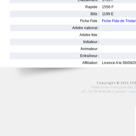
Classement :
1765 F
Rapide :
1556 F
Blitz :
1199 E
Fiche Fide :
Fiche Fide de Tris
Arbitre national :
Arbitre fide :
Initiateur :
Animateur :
Entraîneur :
Affiliation :
Licence A le 06/09/
Copyright © 2015 FFE
Fédération Française des 
tél :
01 39 44 65 80
| contact :
con