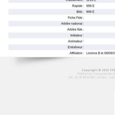
Classement :
1299 E
Rapide :
999 E
Blitz :
999 E
Fiche Fide :
Arbitre national :
Arbitre fide :
Initiateur :
Animateur :
Entraîneur :
Affiliation :
Licence B le 08/09/
Copyright © 2015 FFE
Fédération Française des 
tél :
01 39 44 65 80
| contact :
con