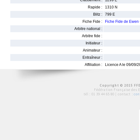
Classement :
1299 E
Rapide :
1310 N
Blitz :
799 E
Fiche Fide :
Fiche Fide de Ewe
Arbitre national :
Arbitre fide :
Initiateur :
Animateur :
Entraîneur :
Affiliation :
Licence A le 09/09/
Copyright © 2015 FFE
Fédération Française des 
tél :
01 39 44 65 80
| contact :
con