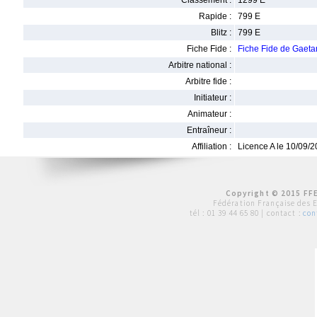
Classement :
1299 E
Rapide :
799 E
Blitz :
799 E
Fiche Fide :
Fiche Fide de Gae
Arbitre national :
Arbitre fide :
Initiateur :
Animateur :
Entraîneur :
Affiliation :
Licence A le 10/09/
Copyright © 2015 FFE
Fédération Française des 
tél :
01 39 44 65 80
| contact :
con