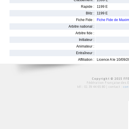
Classement :
1399 E
Rapide :
1199 E
Blitz :
1199 E
Fiche Fide :
Fiche Fide de Maxim
Arbitre national :
Arbitre fide :
Initiateur :
Animateur :
Entraîneur :
Affiliation :
Licence A le 10/09/
Copyright © 2015 FFE
Fédération Française des 
tél :
01 39 44 65 80
| contact :
con