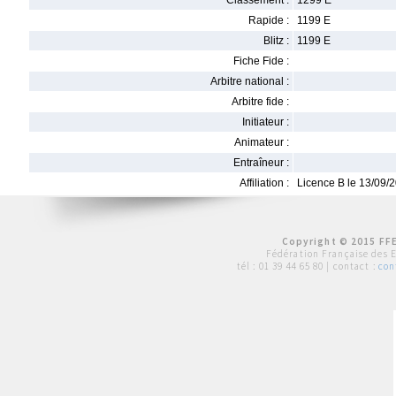
Classement :
1299 E
Rapide :
1199 E
Blitz :
1199 E
Fiche Fide :
Arbitre national :
Arbitre fide :
Initiateur :
Animateur :
Entraîneur :
Affiliation :
Licence B le 13/09/
Copyright © 2015 FFE
Fédération Française des 
tél :
01 39 44 65 80
| contact :
con