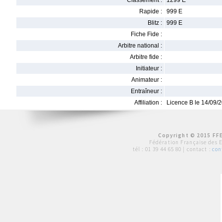
Classement :
1299 E
Rapide :
999 E
Blitz :
999 E
Fiche Fide :
Arbitre national :
Arbitre fide :
Initiateur :
Animateur :
Entraîneur :
Affiliation :
Licence B le 14/09/
Copyright © 2015 FFE
Fédération Française des 
tél :
01 39 44 65 80
| contact :
con