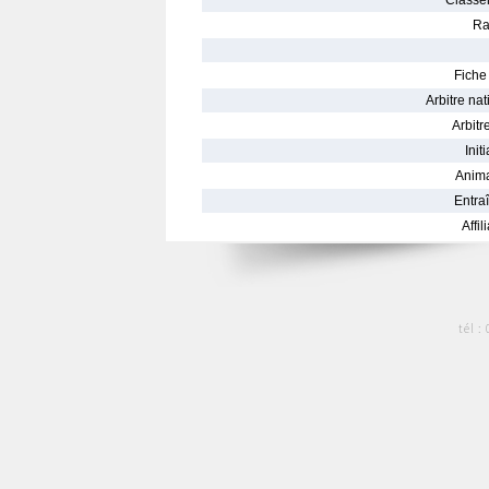
Classe
Ra
Fiche 
Arbitre nat
Arbitre
Init
Anima
Entraî
Affil
tél :