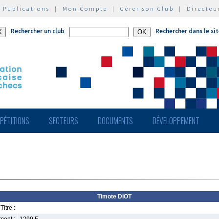
|
Publications
|
Mon Compte
|
Gérer son Club
|
Directeu
Rechercher un club
Rechercher dans le si
PÉTITIONS
SECTEURS
DOCUMENTS
DÉVELOPPEMENT
Timote DIOT
Titre :