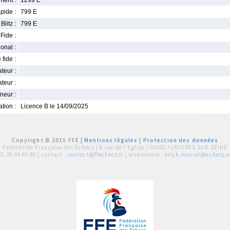
ment :
1299 E
pide :
799 E
Blitz :
799 E
Fide :
ional :
 fide :
iateur :
teur :
neur :
iation :
Licence B le 14/09/2025
Copyright © 2015 FFE |
Mentions légales
|
Protection des données
Fédération Française des Echecs |
6 rue de l'Eglise | 92600 ASNIERES SUR SEINE
01 39 44 65 80
| contact :
contact@ffechecs.fr
| webmestre :
erick.mouret@echecs.as