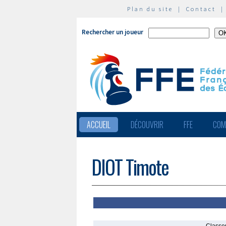
Plan du site
|
Contact
Rechercher un joueur
ACCUEIL
DÉCOUVRIR
FFE
COM
DIOT Timote