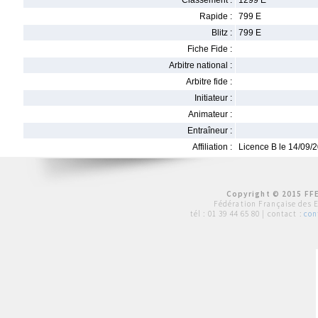
Classement :
1299 E
Rapide :
799 E
Blitz :
799 E
Fiche Fide :
Arbitre national :
Arbitre fide :
Initiateur :
Animateur :
Entraîneur :
Affiliation :
Licence B le 14/09/
Copyright © 2015 FFE
Fédération Française des 
tél :
01 39 44 65 80
| contact :
con