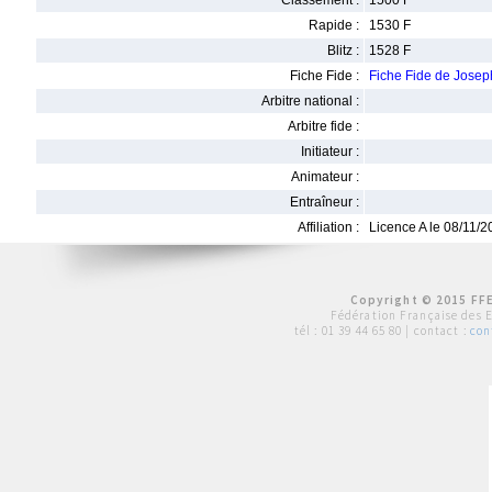
Classement :
1500 F
Rapide :
1530 F
Blitz :
1528 F
Fiche Fide :
Fiche Fide de Jose
Arbitre national :
Arbitre fide :
Initiateur :
Animateur :
Entraîneur :
Affiliation :
Licence A le 08/11/
Copyright © 2015 FFE
Fédération Française des 
tél :
01 39 44 65 80
| contact :
con