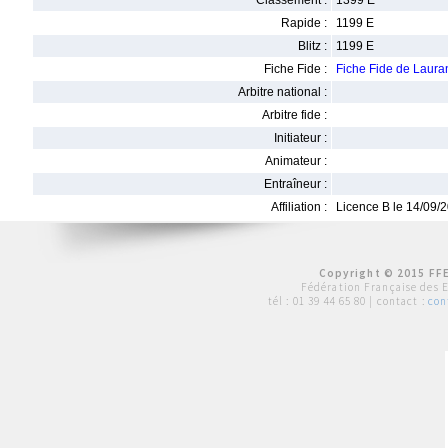
Classement :
1399 E
Rapide :
1199 E
Blitz :
1199 E
Fiche Fide :
Fiche Fide de Lau
Arbitre national :
Arbitre fide :
Initiateur :
Animateur :
Entraîneur :
Affiliation :
Licence B le 14/09/
Copyright © 2015 FFE
Fédération Française des 
tél :
01 39 44 65 80
| contact :
con