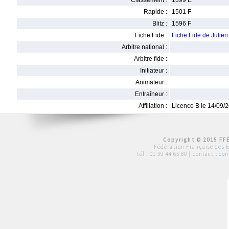
Classement :
1399 E
Rapide :
1501 F
Blitz :
1596 F
Fiche Fide :
Fiche Fide de Jul
Arbitre national :
Arbitre fide :
Initiateur :
Animateur :
Entraîneur :
Affiliation :
Licence B le 14/09/
Copyright © 2015 FFE
Fédération Française des 
tél :
01 39 44 65 80
| contact :
con