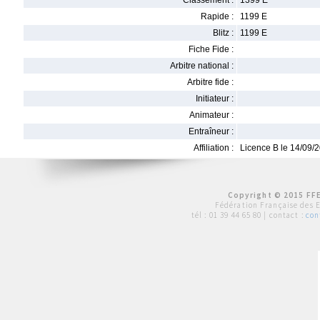
Classement :
1399 E
Rapide :
1199 E
Blitz :
1199 E
Fiche Fide :
Arbitre national :
Arbitre fide :
Initiateur :
Animateur :
Entraîneur :
Affiliation :
Licence B le 14/09/
Copyright © 2015 FFE
Fédération Française des 
tél :
01 39 44 65 80
| contact :
con