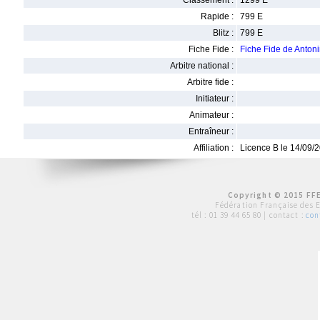
Classement :
1299 E
Rapide :
799 E
Blitz :
799 E
Fiche Fide :
Fiche Fide de Anto
Arbitre national :
Arbitre fide :
Initiateur :
Animateur :
Entraîneur :
Affiliation :
Licence B le 14/09/
Copyright © 2015 FFE
Fédération Française des 
tél :
01 39 44 65 80
| contact :
con